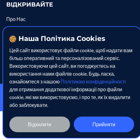
ВІДКРИВАЙТЕ
Про Нас
Послуги
Наша Політика Cookies
Рішення
Цей сайт використовує файли cookie, щоб надати вам
Відкриття
більш оперативний та персоналізований сервіс.
Кар'єра
Використовуючи цей сайт, ви погоджуєтесь на
використання нами файлів cookie. Будь ласка,
ознайомтеся з нашою
Політикою конфіденційності
для отримання додаткової інформації про файли
Політика Конфіденційності
Імпресум
cookie, які ми використовуємо, і про те, як їх видалити
Copyright 2021 Kyiv Consulting. Всі права захищені.
або заблокувати.
Відхилити
Прийняти