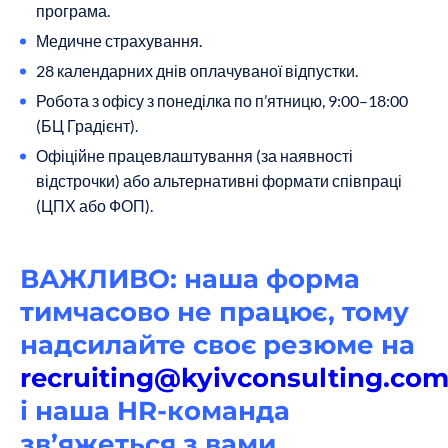
програма.
Медичне страхування.
28 календарних днів оплачуваної відпустки.
Робота з офісу з понеділка по п’ятницю, 9:00–18:00
(БЦ Градієнт).
Офіційне працевлаштування (за наявності
відстрочки) або альтернативні формати співпраці
(ЦПХ або ФОП).
ВАЖЛИВО: наша форма
тимчасово не працює, тому
надсилайте своє резюме на
recruiting@kyivconsulting.co
і наша HR-команда
зв’яжеться з вами